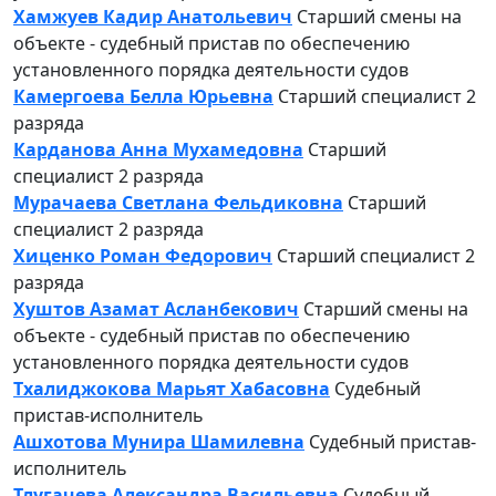
Хамжуев Кадир Анатольевич
Старший смены на
объекте - судебный пристав по обеспечению
установленного порядка деятельности судов
Камергоева Белла Юрьевна
Старший специалист 2
разряда
Карданова Анна Мухамедовна
Старший
специалист 2 разряда
Мурачаева Светлана Фельдиковна
Старший
специалист 2 разряда
Хиценко Роман Федорович
Старший специалист 2
разряда
Хуштов Азамат Асланбекович
Старший смены на
объекте - судебный пристав по обеспечению
установленного порядка деятельности судов
Тхалиджокова Марьят Хабасовна
Судебный
пристав-исполнитель
Ашхотова Мунира Шамилевна
Судебный пристав-
исполнитель
Тлугачева Александра Васильевна
Судебный