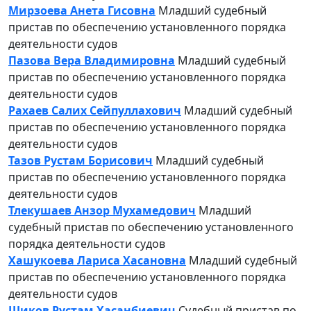
Мирзоева Анета Гисовна
Младший судебный
пристав по обеспечению установленного порядка
деятельности судов
Пазова Вера Владимировна
Младший судебный
пристав по обеспечению установленного порядка
деятельности судов
Рахаев Салих Сейпуллахович
Младший судебный
пристав по обеспечению установленного порядка
деятельности судов
Тазов Рустам Борисович
Младший судебный
пристав по обеспечению установленного порядка
деятельности судов
Тлекушаев Анзор Мухамедович
Младший
судебный пристав по обеспечению установленного
порядка деятельности судов
Хашукоева Лариса Хасановна
Младший судебный
пристав по обеспечению установленного порядка
деятельности судов
Шиков Рустам Хасанбиевич
Судебный пристав по