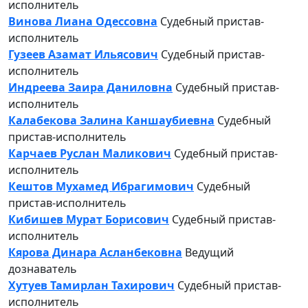
исполнитель
Винова Лиана Одессовна
Судебный пристав-
исполнитель
Гузеев Азамат Ильясович
Судебный пристав-
исполнитель
Индреева Заира Даниловна
Судебный пристав-
исполнитель
Калабекова Залина Каншаубиевна
Судебный
пристав-исполнитель
Карчаев Руслан Маликович
Судебный пристав-
исполнитель
Кештов Мухамед Ибрагимович
Судебный
пристав-исполнитель
Кибишев Мурат Борисович
Судебный пристав-
исполнитель
Кярова Динара Асланбековна
Ведущий
дознаватель
Хутуев Тамирлан Тахирович
Судебный пристав-
исполнитель