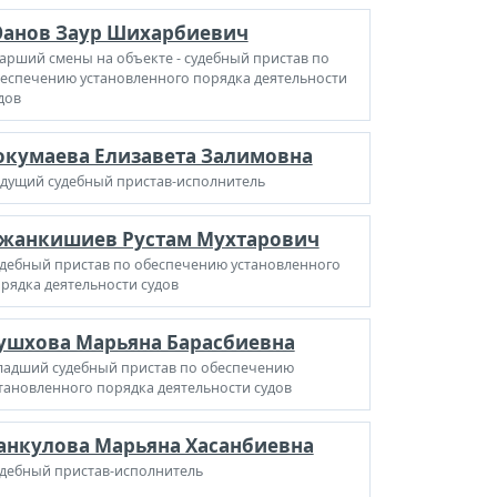
анов Заур Шихарбиевич
арший смены на объекте - судебный пристав по
еспечению установленного порядка деятельности
дов
окумаева Елизавета Залимовна
дущий судебный пристав-исполнитель
жанкишиев Рустам Мухтарович
дебный пристав по обеспечению установленного
рядка деятельности судов
ушхова Марьяна Барасбиевна
адший судебный пристав по обеспечению
тановленного порядка деятельности судов
анкулова Марьяна Хасанбиевна
дебный пристав-исполнитель