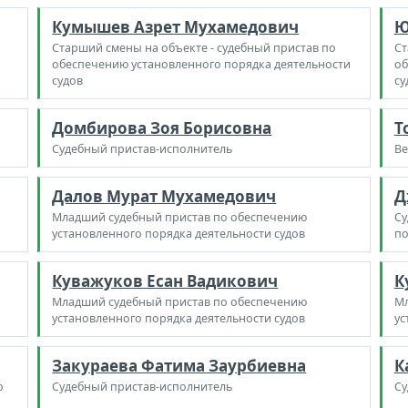
Кумышев Азрет Мухамедович
Ю
Старший смены на объекте - судебный пристав по
Ст
обеспечению установленного порядка деятельности
об
судов
су
Домбирова Зоя Борисовна
Т
Судебный пристав-исполнитель
Ве
Далов Мурат Мухамедович
Д
Младший судебный пристав по обеспечению
Су
установленного порядка деятельности судов
по
Куважуков Есан Вадикович
К
Младший судебный пристав по обеспечению
Мл
установленного порядка деятельности судов
ус
Закураева Фатима Заурбиевна
К
о
Судебный пристав-исполнитель
Су