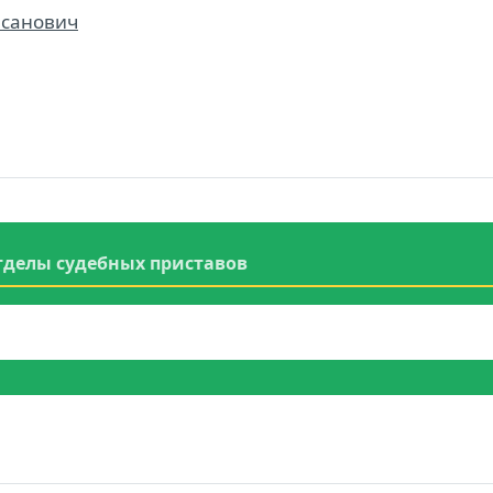
асанович
тделы судебных приставов