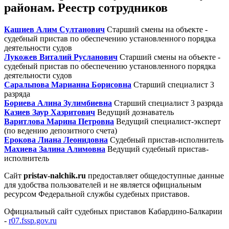
районам. Реестр сотрудников
Кашиев Алим Султанович
Старший смены на объекте -
судебный пристав по обеспечению установленного порядка
деятельности судов
Лукожев Виталий Русланович
Старший смены на объекте -
судебный пристав по обеспечению установленного порядка
деятельности судов
Саральпова Марианна Борисовна
Старший специалист 3
разряда
Бориева Алина Зулимбиевна
Старший специалист 3 разряда
Казиев Заур Хазритович
Ведущий дознаватель
Варитлова Марина Петровна
Ведущий специалист-эксперт
(по ведению депозитного счета)
Ерокова Лиана Леонидовна
Судебный пристав-исполнитель
Махиева Залина Алимовна
Ведущий судебный пристав-
исполнитель
Сайт
pristav-nalchik.ru
предоставляет общедоступные данные
для удобства пользователей и не является официальным
ресурсом Федеральной службы судебных приставов.
Официальный сайт судебных приставов Кабардино-Балкарии
-
r07.fssp.gov.ru