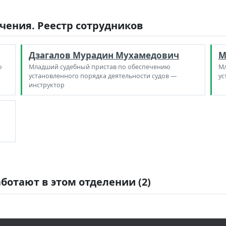
чения. Реестр сотрудников
Дзагалов Мурадин Мухамедович
М
о
Младший судебный пристав по обеспечению
Мл
установленного порядка деятельности судов —
ус
инструктор
ботают в этом отделении (2)