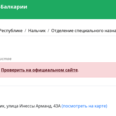
-Балкарии
Республике
Нальчик
Отделение специального назн
ристав
.
Проверить на официальном сайте
.
ик, улица Инессы Арманд, 43А
(посмотреть на карте)