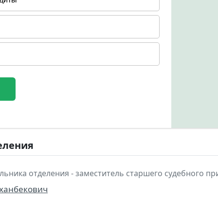
еления
льника отделения - заместитель старшего судебного пр
уханбекович