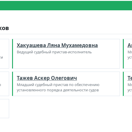
ков
Хакуашева Ляна Мухамедовна
А
Ведущий судебный пристав-исполнитель
Мл
ти
ус
Тажев Аскер Олегович
Т
о
Младший судебный пристав по обеспечению
Мл
установленного порядка деятельности судов
ус